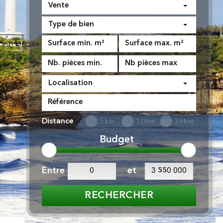
Vente
Type de bien
Localisation
Distance
5km
10km
25km
Budget
Entre
et
RECHERCHER