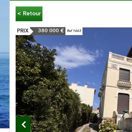
< Retour
PRIX
380 000
€
Ref 1663