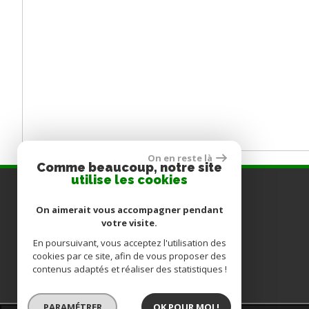
On en reste là
Comme beaucoup, notre site
utilise les cookies
COORDONNÉES
On aimerait vous accompagner pendant
votre visite.
Tél :
05.59.24.19.19
E-mail :
En poursuivant, vous acceptez l'utilisation des
partenaire.immobilier64@wanadoo.fr
cookies par ce site, afin de vous proposer des
Adresse :
20 Rue de la Bergerie 64200 Biarritz
contenus adaptés et réaliser des statistiques !
PARAMÉTRER
OK POUR MOI !