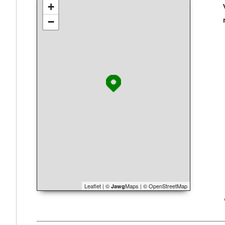
+
−
Leaflet
|
©
Maps
|
© OpenStreetMap
Jawg